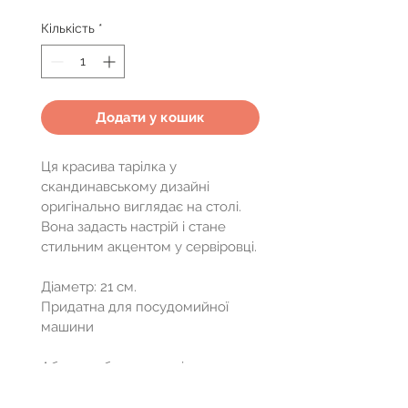
Кількість
*
Додати у кошик
Ця красива тарілка у 
скандинавському дизайні 
оригінально виглядає на столі. 
Вона задасть настрій і стане 
стильним акцентом у сервіровці.
Діаметр: 21 см.
Придатна для посудомийної 
машини
Аби придбати цю тарілку, 
заповніть форму замовлення на 
сайті або зв’яжіться з нами по 